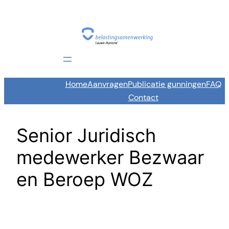
Skip
to
content
Home
Aanvragen
Publicatie gunningen
FAQ
Contact
Senior Juridisch
medewerker Bezwaar
en Beroep WOZ