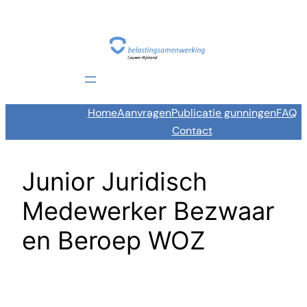
Skip
to
content
Home
Aanvragen
Publicatie gunningen
FAQ
Contact
Junior Juridisch
Medewerker Bezwaar
en Beroep WOZ